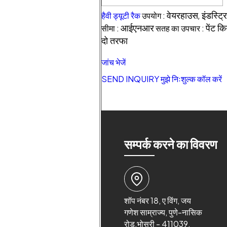
हैवी ड्यूटी रैक
उपयोग :
वेयरहाउस, इंडस्ट्
सीमा :
आईएनआर
सतह का उपचार :
पेंट क
दो तरफा
जांच भेजें
SEND INQUIRY
मुझे निःशुल्क कॉल करें
सम्पर्क करने का विवरण
शॉप नंबर 18, ए विंग, जय
गणेश साम्राज्य, पुणे-नासिक
रोड,भोसरी - 411039,