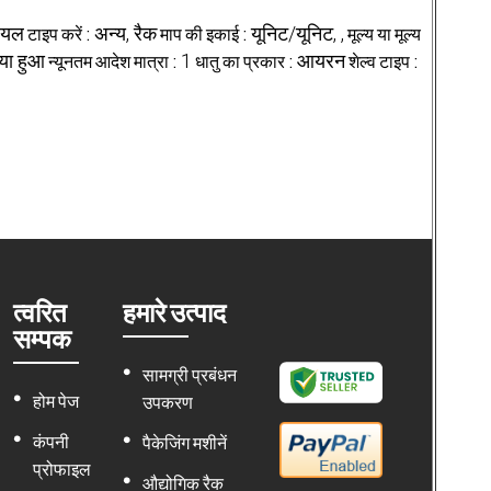
रियल
टाइप करें :
अन्य, रैक
माप की इकाई :
यूनिट/यूनिट, ,
मूल्य या मूल्य
िया हुआ
न्यूनतम आदेश मात्रा :
1
धातु का प्रकार :
आयरन
शेल्व टाइप :
त्वरित
हमारे उत्पाद
सम्पक
सामग्री प्रबंधन
होम पेज
उपकरण
कंपनी
पैकेजिंग मशीनें
प्रोफाइल
औद्योगिक रैक