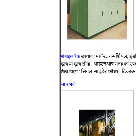
मोबाइल रैक
उपयोग :
मार्केट, कमर्शियल, इं
मूल्य या मूल्य सीमा :
आईएनआर
सतह का उपच
शेल्व टाइप :
सिंगल साइडेड
फ़ीचर :
टिकाऊ
जांच भेजें