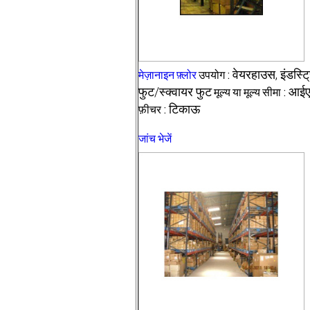
मेज़ानाइन फ़्लोर
उपयोग :
वेयरहाउस, इंडस्ट
फुट/स्क्वायर फुट
मूल्य या मूल्य सीमा :
आई
फ़ीचर :
टिकाऊ
जांच भेजें