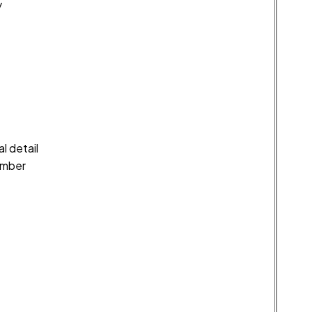
y
l detail
umber