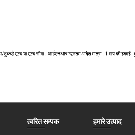
ा/टुकड़े
मूल्य या मूल्य सीमा :
आईएनआर
न्यूनतम आदेश मात्रा :
1
माप की इकाई :
त्वरित सम्पक
हमारे उत्पाद